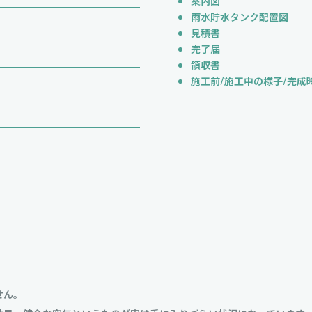
案内図
雨水貯水タンク配置図
見積書
完了届
領収書
施工前/施工中の様子/完成
せん。